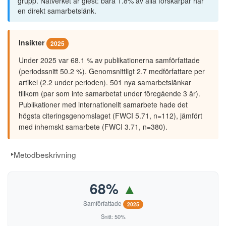
grupp. Nätverket är glest: bara 1.8% av alla forskarpar har
en direkt samarbetslänk.
Insikter
2025
Under 2025 var 68.1 % av publikationerna samförfattade
(periodssnitt 50.2 %). Genomsnittligt 2.7 medförfattare per
artikel (2.2 under perioden). 501 nya samarbetslänkar
tillkom (par som inte samarbetat under föregående 3 år).
Publikationer med internationellt samarbete hade det
högsta citeringsgenomslaget (FWCI 5.71, n=112), jämfört
med inhemskt samarbete (FWCI 3.71, n=380).
Metodbeskrivning
68%
▲
Samförfattade
2025
Snitt: 50%