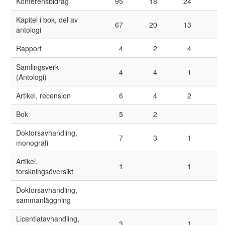
Konferensbidrag
95
18
24
Kapitel i bok, del av
67
20
13
1
antologi
Rapport
4
2
4
Samlingsverk
4
4
1
(Antologi)
Artikel, recension
6
4
2
Bok
5
2
Doktorsavhandling,
7
3
1
monografi
Artikel,
1
1
forskningsöversikt
Doktorsavhandling,
sammanläggning
Licentiatavhandling,
3
1