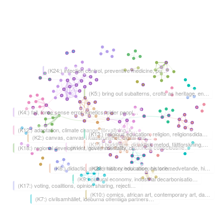
(K24:) infection control, preventive medicine, public health, covid-19, adolescents
(K5:) bring out subalterns, crofts as heritage, environmental justice, framing heritage in rural development, biokulturellt arv
(K4:) fall, force sense error, kinetics, older people, sensorimotor learning
(K12:) adaptation, climate change, förvaltning, kommuner, scales
(K13:) religious education, religion, religionsdidaktik, ämnesdidaktik, india
(K2:) canvas, canvas i klassrummet, digital krisövning, krisledning, övning
(K15:) buddhism, didaktisk metod, fältforskning, hälsa, levd religion
(K11:) history education, historical consciousness, digitalisation, education policy, historical enquiry
(K18:) regional development, governmentality, citizenship. gender, creative class, critique
(K23:) history education, historiemedvetande, historieundervisning, nation, nationalism
(K6:) didactic, problematic school absence, school absence, school attendance, social sustainability
(K9:) cultural economy, industrial decarbonisation, just transition, place, political economy
(K17:) voting, coalitions, opinion sharing, rejection sensitivity, röstning
(K10:) comics, african art, contemporary art, dak'art, dakar
(K7:) civilsamhället, idéburna offentliga partnerskap, idéburna verksamheter, iop, collaborative innovations