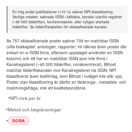
96
European comic art
99
Evaluation
En hög andel publikationer (≥10 %) saknar NPI-klassificering.
Vanliga orsaker: saknade ISSN i källdata, kanaler utanför registret
100
Feminist Theology
(~40 000 tidskrifter), konferensserier, eller nyligen startade
tidskrifter. Se tidskriftstabellen för oklassificerade kanaler.
104
Futures: The journal of policy, planning and futures studies
Av 757 oklassificerade poster saknar 709 en matchbar ISSN
106
Gender, Place and Culture: A Journal of Feminist Geograp
(ofta bokkapitel, antologier, rapporter; hit räknas även poster där
enbart en e-ISSN finns, eftersom uppslaget använder en ISSN-
107
Geografiska Notiser
kolumn) och 48 har en matchbar ISSN som inte finns i
Kanalregisteret (~40 000 tidskrifter, norskcentrerat). Bifrost
109
Grafiknytt
matchar tidskriftskanaler mot Kanalregisteret via ISSN; NPI
klassificerar även bokförlag, som Bifrost i nuläget inte slår upp.
110
Health SA Gesondheid: Journal of Interdisciplinary Health
Poster utan klassificering är därför en täcknings-, metadata- och
111
Heritage & Society
matchningsfråga, inte ett kvalitetsomdöme.
NPI-nivå per år
117
International Journal of Emergency Services
Metod och begränsningar
118
International Journal of Heritage Studies (IJHS)
119
International Journal of Injury Control and Safety Promotio
DORA
120
International Journal of Urban and Regional Research