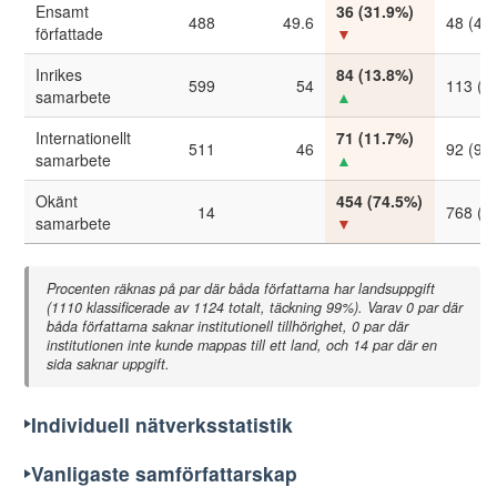
Ensamt
36 (31.9%)
488
49.6
48 (40
författade
▼
Inrikes
84 (13.8%)
599
54
113 (1
samarbete
▲
Internationellt
71 (11.7%)
511
46
92 (9.
samarbete
▲
Okänt
454 (74.5%)
14
768 (7
samarbete
▼
Procenten räknas på par där båda författarna har landsuppgift
(1110 klassificerade av 1124 totalt, täckning 99%). Varav 0 par där
båda författarna saknar institutionell tillhörighet, 0 par där
institutionen inte kunde mappas till ett land, och 14 par där en
sida saknar uppgift.
Individuell nätverksstatistik
Vanligaste samförfattarskap