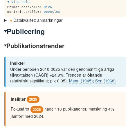
▼ Visa hela
comprehensiveLicentiateThesis
OR
dissertation
OR
Primär datakälla:
DiVA
monographDoctoralThesis
OR
Berikningskällor:
OpenAlex
comprehensiveDoctoralThesis
)
●
Datakvalitet: anmärkningar
Publicering
Publikationstrender
Insikter
Under perioden 2010-2025 var den genomsnittliga årliga
tillväxttakten (CAGR) +24.9%. Trenden är
ökande
(statistiskt signifikant; p < 0.05).
Mann (1945)
;
Sen (1968)
Insikter
2025
Fokusåret
hade 113 publikationer, minskning 4%
2025
jämfört med 2024.