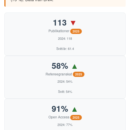
113
▼
Publikationer
2025
2024: 118
Snitt/år: 61.4
58%
▲
Refereegranskat
2025
2024: 54%
Snitt: 54%
91%
▲
Open Access
2025
2024: 77%