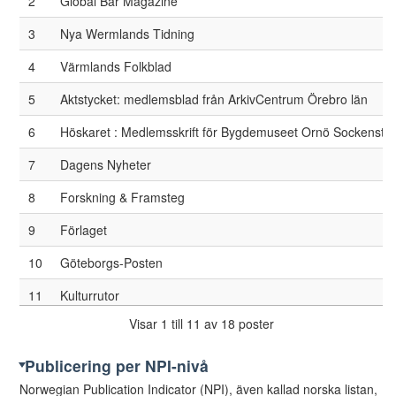
2
Global Bar Magazine
32
Review of International Studies
3
Nya Wermlands Tidning
33
Social Psychology of Education
4
Värmlands Folkblad
34
The Sixteenth Century Journal
5
Aktstycket: medlemsblad från ArkivCentrum Örebro län
35
Traffic Injury Prevention
6
Höskaret : Medlemsskrift för Bygdemuseet Ornö Sockenstu
37
Historisk Tidskrift
7
Dagens Nyheter
38
Injury Prevention
8
Forskning & Framsteg
39
Scandinavian Journal of History
9
Förlaget
41
Fire technology
10
Göteborgs-Posten
44
Sjuttonhundratal
11
Kulturrutor
45
Statsvetenskaplig Tidskrift
Visar 1 till 11 av 18 poster
12
Neptuni drängars blaska
47
Alternatives: Global, Local, Political
13
Nya Wermlands-Tidningen
Publicering per NPI-nivå
49
Curriculum Journal
Norwegian Publication Indicator (NPI), även kallad norska listan,
14
SANS: Kultur, samhälle, vetenskap, filosofi