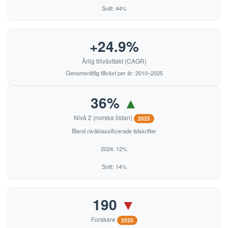
Snitt: 44%
+24.9%
Årlig tillväxttakt (CAGR)
Genomsnittlig tillväxt per år: 2010–2025
36%
▲
Nivå 2 (norska listan)
2025
Bland nivåklassificerade tidskrifter
2024: 12%
Snitt: 14%
190
▼
Forskare
2025