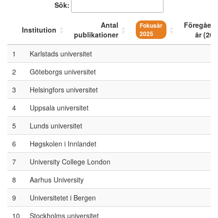
Sök:
Antal
Föregåen
Fokusår
Institution
publikationer
2025
år (202
1
Karlstads universitet
2
Göteborgs universitet
3
Helsingfors universitet
4
Uppsala universitet
5
Lunds universitet
6
Høgskolen i Innlandet
7
University College London
8
Aarhus University
9
Universitetet i Bergen
10
Stockholms universitet