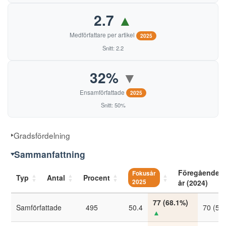
2.7
▲
Medförfattare per artikel
2025
Snitt: 2.2
32%
▼
Ensamförfattade
2025
Snitt: 50%
Gradsfördelning
Sammanfattning
Föregående
Fokusår
Typ
Antal
Procent
2025
år (2024)
77 (68.1%)
Samförfattade
495
50.4
70 (59
▲