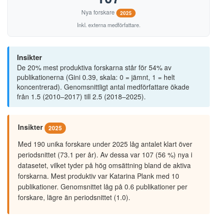
Nya forskare
134
Kapet (avslutad tryckt version)
2025
Inkl. externa medförfattare.
135
Konsthistorisk Tidskrift
136
Landscape research
Insikter
De 20% mest produktiva forskarna står för 54% av
137
Landscapes
publikationerna (Gini 0.39, skala: 0 = jämnt, 1 = helt
138
Local Environment: the International Journal of Justice and
koncentrerad). Genomsnittligt antal medförfattare ökade
från 1.5 (2010–2017) till 2.5 (2018–2025).
139
Lutheran Quarterly
141
Medicine, Health care and Philosophy
Insikter
2025
142
Memory Studies
Med 190 unika forskare under 2025 låg antalet klart över
periodsnittet (73.1 per år). Av dessa var 107 (56 %) nya i
143
Natural Hazards
datasetet, vilket tyder på hög omsättning bland de aktiva
144
New Directions for Child and Adolescent Development
forskarna. Mest produktiv var Katarina Plank med 10
publikationer. Genomsnittet låg på 0.6 publikationer per
145
New Media and Society
forskare, lägre än periodsnittet (1.0).
148
Novoe literaturnoe obozrenie