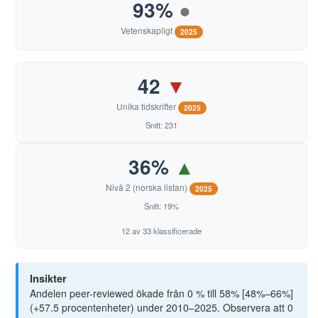
93%
●
Vetenskapligt
2025
42
▼
Unika tidskrifter
2025
Snitt: 231
36%
▲
Nivå 2 (norska listan)
2025
Snitt: 19%
12 av 33 klassificerade
Insikter
Andelen peer-reviewed ökade från 0 % till 58% [48%–66%]
(+57.5 procentenheter) under 2010–2025. Observera att 0