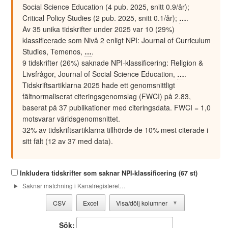
Social Science Education (4 pub. 2025, snitt 0.9/år);
Critical Policy Studies (2 pub. 2025, snitt 0.1/år)
;
…
.
Av 35 unika tidskrifter under 2025 var 10 (29%)
klassificerade som Nivå 2 enligt NPI: Journal of Curriculum
Studies, Temenos
,
…
.
9 tidskrifter (26%) saknade NPI-klassificering: Religion &
Livsfrågor, Journal of Social Science Education
,
…
.
Tidskriftsartiklarna 2025 hade ett genomsnittligt
fältnormaliserat citeringsgenomslag (FWCI) på 2.83,
baserat på 37 publikationer med citeringsdata. FWCI = 1,0
motsvarar världsgenomsnittet.
32% av tidskriftsartiklarna tillhörde de 10% mest citerade i
sitt fält (12 av 37 med data).
Inkludera tidskrifter som saknar NPI-klassificering (67 st)
Saknar matchning i Kanalregisteret
…
CSV
Excel
Visa/dölj kolumner
▼
Sök: