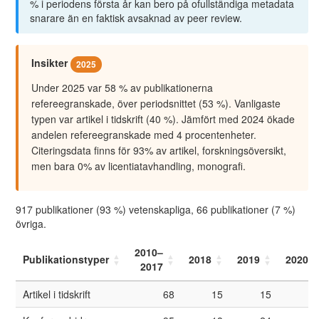
% i periodens första år kan bero på ofullständiga metadata
snarare än en faktisk avsaknad av peer review.
Insikter
2025
Under 2025 var 58 % av publikationerna
refereegranskade, över periodsnittet (53 %). Vanligaste
typen var artikel i tidskrift (40 %). Jämfört med 2024 ökade
andelen refereegranskade med 4 procentenheter.
Citeringsdata finns för 93% av artikel, forskningsöversikt,
men bara 0% av licentiatavhandling, monografi.
917 publikationer (93 %) vetenskapliga, 66 publikationer (7 %)
övriga.
2010–
Publikationstyper
2018
2019
2020
2017
Artikel i tidskrift
68
15
15
2