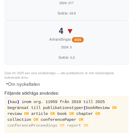
2024: 217
Snitt/år: 43.9
4
▼
Avhandlingar
2025
2024: 5
Snitt/år: 0.2
Data för 2025 kan vara ofullständiga — alla publikationer är inte nödvändigtvis
indexerade ännu.
Om nyckeltalen
Följande sökfråga användes:
(
kau
)
inom org. 11959 från 2010 till 2025
begränsat till publikationstyper
(
bookReview
OR
review
OR
article
OR
book
OR
chapter
OR
collection
OR
conferencePaper
OR
conferenceProceedings
OR
report
OR
monographLicentiateThesis
OR