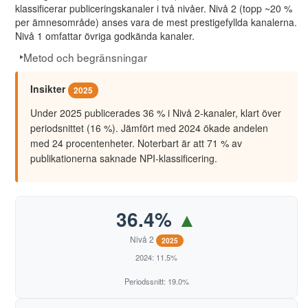
50
European Journal of Politics and Gender
klassificerar publiceringskanaler i två nivåer. Nivå 2 (topp ~20 %
per ämnesområde) anses vara de mest prestigefyllda kanalerna.
15
SO-didaktik
51
Forskning om undervisning och lärande
Nivå 1 omfattar övriga godkända kanaler.
16
Svenska Dagbladet
Metod och begränsningar
54
Journal of Civil Society
17
The Conversation
55
Journal of Graphic Novels and Comics
Insikter
2025
18
Universitetsläraren
56
Journal of Safety Research
Under 2025 publicerades 36 % i Nivå 2-kanaler, klart över
periodsnittet (16 %). Jämfört med 2024 ökade andelen
58
London Review of Education
med 24 procentenheter. Noterbart är att 71 % av
publikationerna saknade NPI-klassificering.
59
NORA: Nordic Journal of Feminist and Gender Research
60
Nordic Journal of Educational History
61
Proceedings of the National Academy of Sciences of the U
36.4%
▲
65
Social Science Quarterly
Nivå 2
2025
2024: 11.5%
69
Arbetarhistoria : Meddelande från Arbetarrörelsens Arkiv o
Periodssnitt: 19.0%
70
Barnboken