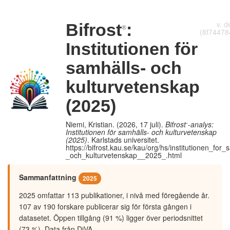
Fullständig rapport
Sammanfattning
v. d
Bifrost
:
®
(8f74478
Institutionen för
samhälls- och
kulturvetenskap
(2025)
Niemi, Kristian. (2026, 17 juli).
Bifrost
-analys:
®
Institutionen för samhälls- och kulturvetenskap
(2025)
. Karlstads universitet.
https://bifrost.kau.se/kau/org/hs/institutionen_for_
_och_kulturvetenskap__2025_.html
Sammanfattning
2025
2025 omfattar 113 publikationer, i nivå med föregående år.
107 av 190 forskare publicerar sig för första gången i
datasetet. Öppen tillgång (91 %) ligger över periodsnittet
(73 %). Data från DiVA.