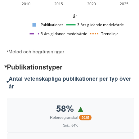
2010
2015
2020
2025
år
Publikationer
3-års glidande medelvärde
5-års glidande medelvärde
Trendlinje
Metod och begränsningar
Publikationstyper
Antal vetenskapliga publikationer per typ över
år
58%
▲
Refereegranskat
2025
Snitt: 54%