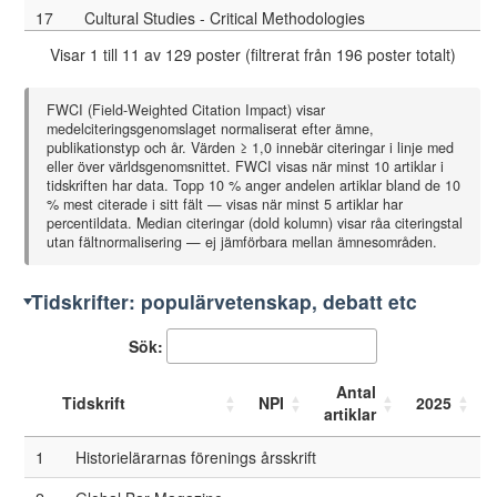
17
Cultural Studies - Critical Methodologies
Visar 1 till 11 av 129 poster (filtrerat från 196 poster totalt)
19
Europe-Asia Studies
20
Fire and Materials
FWCI (Field-Weighted Citation Impact) visar
medelciteringsgenomslaget normaliserat efter ämne,
21
Geography
publikationstyp och år. Värden ≥ 1,0 innebär citeringar i linje med
eller över världsgenomsnittet. FWCI visas när minst 10 artiklar i
22
History of Education
tidskriften har data. Topp 10 % anger andelen artiklar bland de 10
% mest citerade i sitt fält — visas när minst 5 artiklar har
23
Information, Communication and Society
percentildata. Median citeringar (dold kolumn) visar råa citeringstal
utan fältnormalisering — ej jämförbara mellan ämnesområden.
25
Journal of Responsible Innovation
Tidskrifter: populärvetenskap, debatt etc
26
Journal of Rural Studies
Sök:
27
Media, War & Conflict
28
Natural hazards and earth system sciences
Antal
Tidskrift
NPI
2025
artiklar
29
Nordisk Museologi
1
Historielärarnas förenings årsskrift
30
Politics & Gender