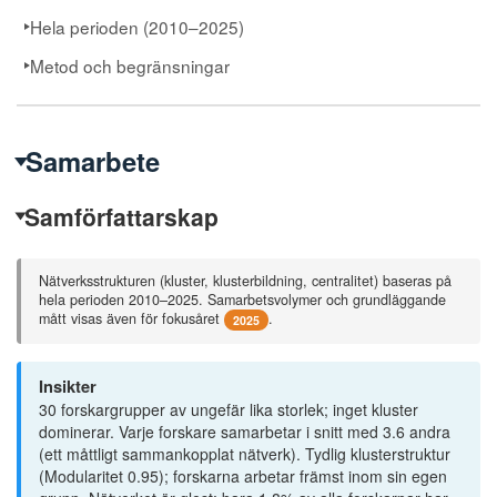
Hela perioden (2010–2025)
150
Paedagogica historica
Metod och begränsningar
152
Party Politics
154
Planning Practice & Research
156
Politica - Tidsskrift for politisk videnskab
Samarbete
Samförfattarskap
Nätverksstrukturen (kluster, klusterbildning, centralitet) baseras på
hela perioden 2010–2025. Samarbetsvolymer och grundläggande
mått visas även för fokusåret
.
2025
Insikter
30 forskargrupper av ungefär lika storlek; inget kluster
dominerar. Varje forskare samarbetar i snitt med 3.6 andra
(ett måttligt sammankopplat nätverk). Tydlig klusterstruktur
(Modularitet 0.95); forskarna arbetar främst inom sin egen