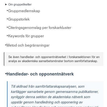
Om gruppetiketter
72
Risenfors, Signild
7
7
Gruppmedlemskap
73
Ristiniemi, Jari
7
7
Gruppstorlek
74
Roos, Lena
11
7
Citeringsgenomslag per forskarkluster
75
Schihalejev, Olga
7
7
Keywords för grupper
76
Straarup, Jørgen
7
7
Metod och begränsningar
77
Thorén, Christopher
7
7
Se även handledar- och opponentnätverket i forskarsektionen för en
78
Wedin, Tomas
7
7
analys av akademiska samarbetsmönster bortom samförfattarskap.
79
Zeiler, Johannes
7
7
Handledar- och opponentnätverk
80
von Wachenfeldt, Thomas
7
7
Till skillnad från samförfattarskapsanalysen, som
81
Brax, David
8
6
kartlägger samarbete genom gemensamma publikationer,
82
Broberg, Maximilian
6
6
synliggör denna sektion de akademiska nätverk som
uppstår genom handledning och opponering av
83
Buchardt, Mette
6
6