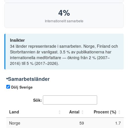
20
Högskolan i Jönköping
4%
21
Kungliga Tekniska högskolan
Internationellt samarbete
22
Karolinska Institutet
23
Enskilda Högskolan Stockholm
Insikter
34 länder representerade i samarbeten. Norge, Finland och
24
Mittuniversitetet
Storbritannien är vanligast. 3.5 % av publikationerna har
internationella medförfattare — ökning från 2 % (2007–
25
Chalmers tekniska högskola
2016) till 5 % (2017–2026).
26
Universitetet i Agder
Samarbetsländer
27
Åbo Akademi
Dölj Sverige
28
MF vitenskapelig høyskole
Sök:
29
Norges teknisk-naturvitskaplege universitet
Land
Antal
Procent (%)
30
Universitetet i Stavanger
Norge
59
1.7
31
University of Oxford