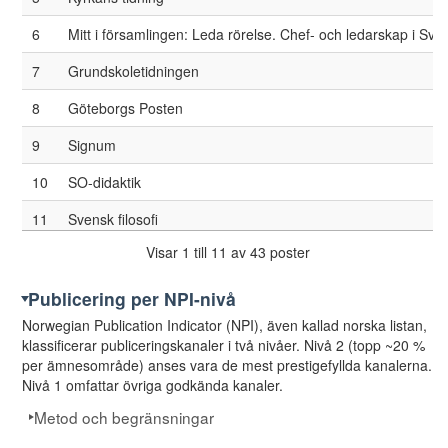
29
Intercultural Education
6
Mitt i församlingen: Leda rörelse. Chef- och ledarskap i Sv
30
Nordic Journal of Religion and Society
7
Grundskoletidningen
32
Religious education
8
Göteborgs Posten
33
Scandinavian Journal of Educational Research
9
Signum
35
The Journal of Aesthetic Education
10
SO-didaktik
36
Theory and Research in Education
11
Svensk filosofi
37
Zeitschrift für Pädagogik und Theologie
Visar 1 till 11 av 43 poster
12
Tidningen Dagen
38
Confero
13
Clarté: partipolitiskt obunden socialistisk tidskrift
Publicering per NPI-nivå
39
Demographic Research
Norwegian Publication Indicator (NPI), även kallad norska listan,
14
Dagen
40
Education Sciences
klassificerar publiceringskanaler i två nivåer. Nivå 2 (topp ~20 %
per ämnesområde) anses vara de mest prestigefyllda kanalerna.
15
Dagens juridik
41
HumaNetten
Nivå 1 omfattar övriga godkända kanaler.
16
Dagens Nyheter
Metod och begränsningar
43
IJHE Bildungsgeschichte
17
Dagens Nyheter. 2003, februari, 26