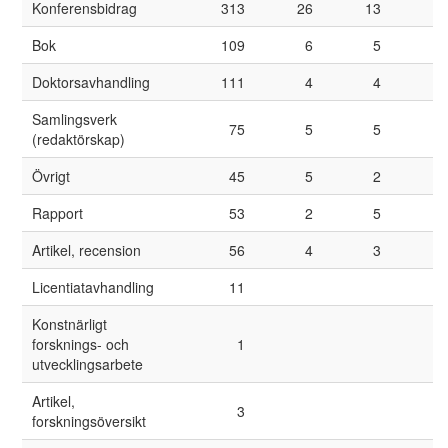
Konferensbidrag
313
26
13
2
Bok
109
6
5
1
Doktorsavhandling
111
4
4
Samlingsverk
75
5
5
(redaktörskap)
Övrigt
45
5
2
Rapport
53
2
5
Artikel, recension
56
4
3
Licentiatavhandling
11
Konstnärligt
forsknings- och
1
utvecklingsarbete
Artikel,
3
forskningsöversikt