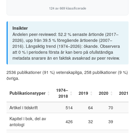
124 av 669 klassificerade
Insikter
Andelen peer-reviewed: 52.2 % senaste årtionde (2017–
2026), upp från 39.5 % föregående årtioende (2007–
2016). Långsiktig trend (1974–2026): ökande. Observera
att 0 % i periodens första år kan bero på ofullständiga
metadata snarare än en faktisk avsaknad av peer review.
2536 publikationer (91 %) vetenskapliga, 258 publikationer (9 %)
övriga.
1974–
Publikationstyper
2019
2020
2021
2018
Artikel i tidskrift
514
64
70
3
Kapitel i bok, del av
426
32
39
2
antologi