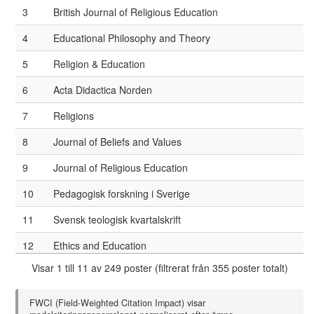
3
British Journal of Religious Education
4
Educational Philosophy and Theory
5
Religion & Education
6
Acta Didactica Norden
7
Religions
8
Journal of Beliefs and Values
9
Journal of Religious Education
10
Pedagogisk forskning i Sverige
11
Svensk teologisk kvartalskrift
12
Ethics and Education
Visar 1 till 11 av 249 poster (filtrerat från 355 poster totalt)
13
Studies in Philosophy and Education
14
Journal of Curriculum Studies
FWCI (Field-Weighted Citation Impact) visar