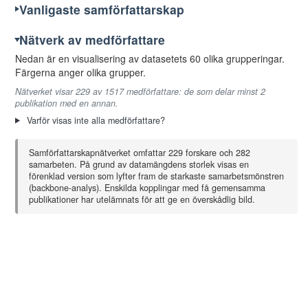
47
Ludvigsson, David
13
10
Vanligaste samförfattarskap
48
Raivio, Magdalena
10
10
Nätverk av medförfattare
49
Thorgersen, Ketil
10
10
Nedan är en visualisering av datasetets 60 olika grupperingar.
Färgerna anger olika grupper.
50
Visuri, Ingela
11
10
Nätverket visar 229 av 1517 medförfattare: de som delar minst 2
publikation med en annan.
51
Arjmand, Reza
9
9
Varför visas inte alla medförfattare?
52
Chorna, Viktoriia
9
9
Samförfattarskapnätverket omfattar 229 forskare och 282
53
Jackson, Robert
9
9
samarbeten. På grund av datamängdens storlek visas en
förenklad version som lyfter fram de starkaste samarbetsmönstren
54
Lilliestam, Anna-Lena
10
9
(backbone-analys). Enskilda kopplingar med få gemensamma
publikationer har utelämnats för att ge en överskådlig bild.
55
Mattsson, Matts
9
9
56
Skaremyr, Ellinor
9
9
57
Andersson, Anita
8
8
58
Bergdahl, Lovisa
9
8
59
Dalevi, Sören
8
8