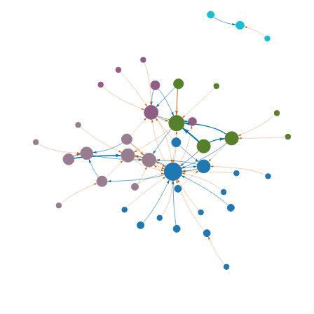
96
Victor Tillberg, Lotta
6
6
97
Wallenstein, Frederik
6
6
98
Allwood, Jens
5
5
99
Berglund, Carl Johan
5
5