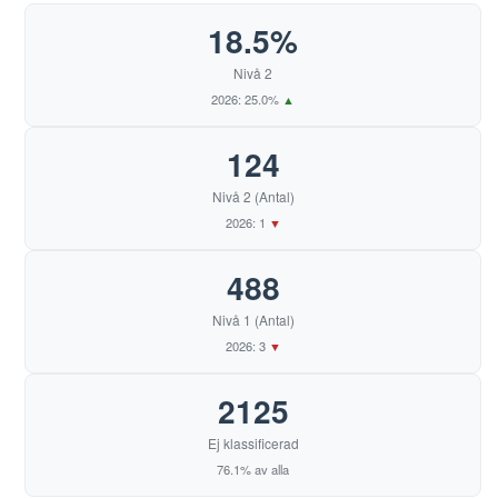
44
Journal of empirical theology
18.5%
18
Expressen
45
Journal of Philosophy of Education
Nivå 2
19
Fokus
46
LIR.journal
2026: 25.0%
▲
20
Forskning och Framsteg
47
Nordic Journal of Educational History
124
21
Förskoletidningen
48
Nordiques
Nivå 2 (Antal)
22
Gefle Dagblad
49
Nordisk tidsskrift for pedagogikk og kritikk
2026: 1
▼
23
Kleio
50
Paedagogica historica
488
24
Lisetten
51
Pedagogiska magasinet
Nivå 1 (Antal)
25
Nord Nytt
52
Philosophy of the social sciences
2026: 3
▼
26
Pedagogisk forskning i Sverige
53
Svensk kyrkotidning
2125
27
Pedagogiska Magasinet
54
Temenos
Ej klassificerad
28
Religion. Tidsskrift for Religionslærerforeningen for Gymnas
55
Usuteaduslik ajakiri
76.1% av alla
29
Religionspedagogisk Tidskrift