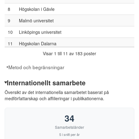
8
Högskolan i Gävle
9
Malmö universitet
10
Linköpings universitet
11
Högskolan Dalarna
Visar 1 till 11 av 183 poster
12
Högskolan i Borås
13
Högskolan Väst
Metod och begränsningar
14
Linnéuniversitetet
Internationellt samarbete
15
Luleå tekniska universitet
Översikt av det internationella samarbetet baserat på
medförfattarskap och affilieringar i publikationerna.
16
Örebro universitet
17
Helsingfors universitet
34
18
Mälardalens universitet
Samarbetsländer
5 i snitt per år
19
Högskolan i Halmstad