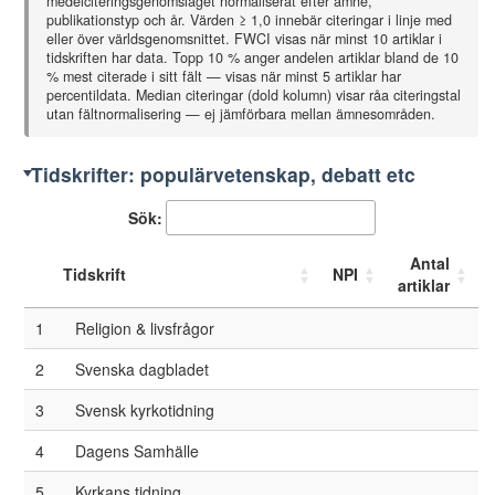
medelciteringsgenomslaget normaliserat efter ämne,
15
Svensk Exegetisk Årsbok
publikationstyp och år. Värden ≥ 1,0 innebär citeringar i linje med
eller över världsgenomsnittet. FWCI visas när minst 10 artiklar i
16
Educare
tidskriften har data. Topp 10 % anger andelen artiklar bland de 10
% mest citerade i sitt fält — visas när minst 5 artiklar har
17
Educational Theory
percentildata. Median citeringar (dold kolumn) visar råa citeringstal
utan fältnormalisering — ej jämförbara mellan ämnesområden.
19
Athens Journal of Education
Tidskrifter: populärvetenskap, debatt etc
20
Filosofisk Tidskrift
Sök:
21
Historisk Tidskrift
22
Högre Utbildning
Antal
Tidskrift
NPI
artiklar
23
Prismet
1
Religion & livsfrågor
24
Social Sciences
2
Svenska dagbladet
25
Tidsskrift for islamforskning
3
Svensk kyrkotidning
27
Education 3-13
4
Dagens Samhälle
28
HTS Teologiese Studies/Theological Studies
5
Kyrkans tidning