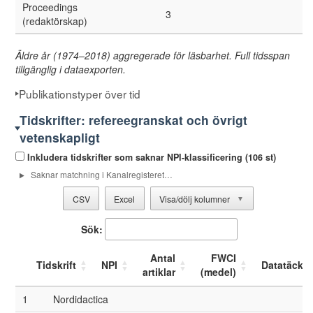
Proceedings
3
(redaktörskap)
Äldre år (1974–2018) aggregerade för läsbarhet. Full tidsspan
tillgänglig i dataexporten.
Publikationstyper över tid
Tidskrifter: refereegranskat och övrigt
vetenskapligt
Inkludera tidskrifter som saknar NPI-klassificering (106 st)
Saknar matchning i Kanalregisteret
…
CSV
Excel
Visa/dölj kolumner
▼
Sök:
Antal
FWCI
Tidskrift
NPI
Datatäckn
artiklar
(medel)
1
Nordidactica