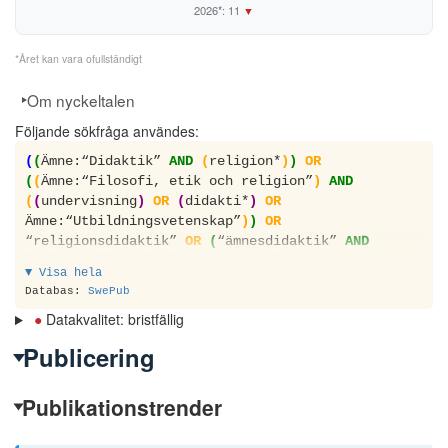
2026*: 11
▼
*Året kan vara ofullständigt
Om nyckeltalen
Följande sökfråga användes:
(
(
Ämne:“Didaktik”
AND
(
religion*
)
)
OR
(
(
Ämne:“Filosofi, etik och religion”
)
AND
(
(
undervisning
)
OR
(
didakti*
)
OR
Ämne:“Utbildningsvetenskap”
)
)
OR
“religionsdidaktik”
OR
(
“ämnesdidaktik”
AND
“religion”
)
OR
“religionskunsk*”
OR
▼ Visa hela
(
religionspedagogi*
)
OR
(
(
religion*
)
AND
Databas:
SwePub
(
undervisn*
)
)
OR
(
religionsundervisning
)
OR
●
Datakvalitet: bristfällig
(
religious education
)
)
NOT
Ämne:“Ekonomisk
historia”
NOT
Ämne:“Medicinsk genetik”
NOT
Publicering
Ämne:“Evolutionsbiologi”
NOT
hsv:
(
Hälso och
sjukvårdsorganisation hälsopolitik och
Publikationstrender
hälsoekonomi
)
NOT
AUT:“Jandrić, Petar”
NOT
AUT:“Mkono, Mucha”
NOT
hsv:
(
Arbetsterapi
)
NOT
hsv:
(
Lantbruksvetenskap, skogsbruk och fiske
)
NOT