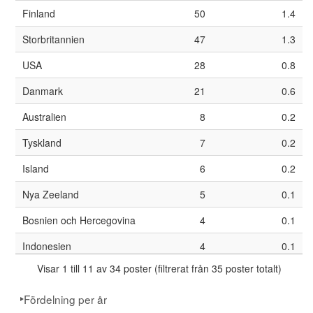
Finland
50
1.4
32
Aalborg universitet
Storbritannien
47
1.3
33
Högskolan i Skövde
USA
28
0.8
34
Ohio State University
Danmark
21
0.6
35
University College London
Australien
8
0.2
36
Kungliga Musikhögskolan
Tyskland
7
0.2
37
University of Exeter
Island
6
0.2
38
Høgskolen i Innlandet
Nya Zeeland
5
0.1
39
Köpenhamns universitet
Bosnien och Hercegovina
4
0.1
40
Marie Cederschiölds högskola
Indonesien
4
0.1
41
Montclair State University
Visar 1 till 11 av 34 poster (filtrerat från 35 poster totalt)
Iran
4
0.1
42
Nordiska Afrikainstitutet
Nederländerna
4
0.1
Fördelning per år
43
OsloMet