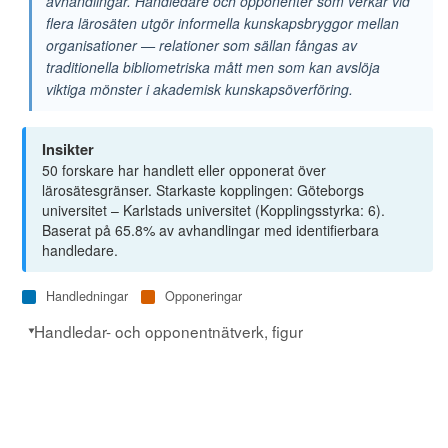
avhandlingar. Handledare och opponenter som verkar vid
flera lärosäten utgör informella kunskapsbryggor mellan
84
Gardelli, Teodor
6
6
organisationer — relationer som sällan fångas av
85
Grice, Marie
6
6
traditionella bibliometriska mått men som kan avslöja
viktiga mönster i akademisk kunskapsöverföring.
86
Gärdenfors, Peter
6
6
87
Halvarson Britton, Therese
6
6
Insikter
50 forskare har handlett eller opponerat över
88
Hedin, Christer
6
6
lärosätesgränser. Starkaste kopplingen: Göteborgs
universitet – Karlstads universitet (Kopplingsstyrka: 6).
89
Kallioniemi, Arto
6
6
Baserat på 65.8% av avhandlingar med identifierbara
handledare.
90
Nordenstam, Anna
6
6
91
Persson, Beatrice
6
6
Handledningar
Opponeringar
92
Plank, Katarina
7
6
Handledar- och opponentnätverk, figur
93
Sander, Åke
6
6
94
Stolare, Martin
6
6
95
Ubani, Martin
6
6