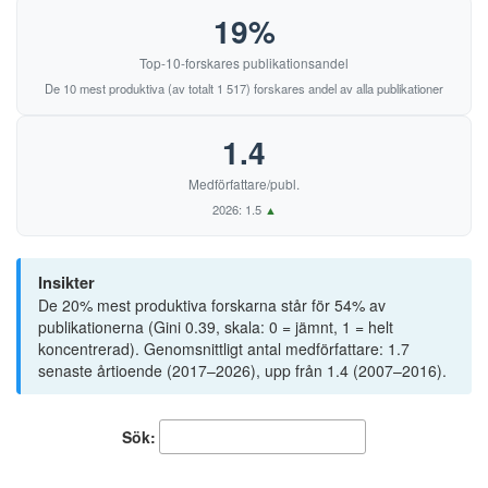
19%
42
Vägval i skolans historia: Tidskrift från Föreningen för sven
74
Method & Theory in the Study of Religion
43
Помісна Церква. Український Церковний Вісник
Top-10-forskares publikationsandel
75
Nordic Journal of Dance
De 10 mest produktiva (av totalt 1 517) forskares andel av alla publikationer
76
Nordic Journal of Vocational Education and Training
1.4
77
Nordisk judaistik - Scandinavian Jewish Studies
Medförfattare/publ.
79
Norsk pedagogisk tidsskrift
2026: 1.5
▲
81
Pedagogy, Culture & Society
82
Policy Futures in Education
Insikter
De 20% mest produktiva forskarna står för 54% av
83
Qualitative Report
publikationerna (Gini 0.39, skala: 0 = jämnt, 1 = helt
koncentrerad). Genomsnittligt antal medförfattare: 1.7
87
Religious Education Journal of Australia
senaste årtioende (2017–2026), upp från 1.4 (2007–2016).
88
Rhetorica Scandinavica
Sök:
89
Science and Engineering Ethics
90
Sex Education