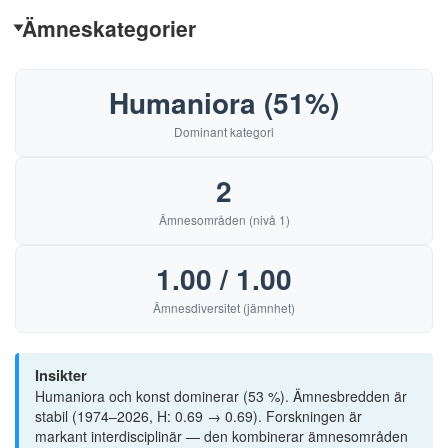
68
Çanakkale Onsekiz Mart University
Ämneskategorier
69
Aarhus University
70
Akademi för Ledarskap och Teologi
Humaniora (51%)
71
Allameh Tabataba'i University
Dominant kategori
72
Australien
2
73
Bath Spa University
Ämnesområden (nivå 1)
74
Beijing Normal University
75
CentraleSupélec
1.00 / 1.00
76
Charles Sturt University
Ämnesdiversitet (jämnhet)
77
Church University College for Teacher Education
Insikter
78
Comenius Institut
Humaniora och konst dominerar (53 %). Ämnesbredden är
79
Copenhagen Business School
stabil (1974–2026, H: 0.69 → 0.69). Forskningen är
markant interdisciplinär — den kombinerar ämnesområden