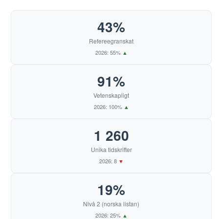
43%
Refereegranskat
2026: 55%
▲
91%
Vetenskapligt
2026: 100%
▲
1 260
Unika tidskrifter
2026: 8
▼
19%
Nivå 2 (norska listan)
2026: 25%
▲