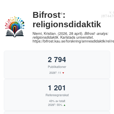
Fullständig rapport
Sammanfattning
v.
Bifrost
:
®
(8f7447
religionsdidaktik
Niemi, Kristian. (2026, 28 april).
Bifrost
-analys:
®
religionsdidaktik
. Karlstads universitet.
https://bifrost.kau.se/forskning/amnesdidaktik/rel/r
2 794
Publikationer
2026*: 11
▼
1 201
Refereegranskat
43% av totalt
2026*: 55%
▲