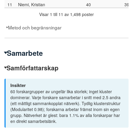
11
Niemi, Kristian
40
39
107
AIDS Care
Visar 1 till 11 av 1,498 poster
12
Skeie, Geir
39
39
111
American Ethnologist
13
Lilja, Annika
32
32
Metod och begränsningar
112
American Philosophical Quarterly
14
Lindmark, Daniel
34
32
114
Arch Iran Med
15
Claesson, Urban
33
31
Samarbete
115
Argument
16
Liljestrand, Johan
29
28
116
Armed forces and society
Samförfattarskap
17
Samuelsson, Lars
26
26
117
Barn
18
Gustavsson, Caroline
29
25
118
Behavioral and Brain Sciences
Insikter
60 forskargrupper av ungefär lika storlek; inget kluster
19
Löfstedt, Malin
31
25
120
BMC Medical Education
dominerar. Varje forskare samarbetar i snitt med 2.5 andra
20
Selander, Sven-Åke
25
25
(ett måttligt sammankopplat nätverk). Tydlig klusterstruktur
121
BMC RESEARCH NOTES
(Modularitet 0.98); forskarna arbetar främst inom sin egen
21
Carlsson, David
23
22
grupp. Nätverket är glest: bara 1.1% av alla forskarpar har
122
British Journal of Educational Studies
en direkt samarbetslänk.
22
Thalén, Peder
23
22
123
British Journal of Sociology of Education