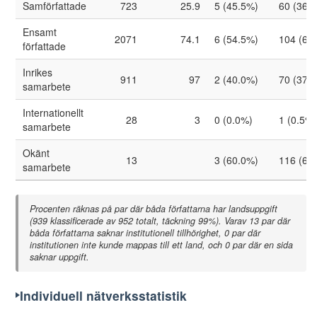
35
Enstedt, Daniel
12
12
Samförfattade
723
25.9
5 (45.5%)
60 (36.
36
Hellström, Emma
13
12
Ensamt
2071
74.1
6 (54.5%)
104 (63
författade
37
Jonsson, Linda
12
12
Inrikes
911
97
2 (40.0%)
70 (37.
38
Kärnebro, Katarina
12
12
samarbete
39
Olson, Maria
14
12
Internationellt
28
3
0 (0.0%)
1 (0.5%)
samarbete
40
Persson, Anders
14
12
Okänt
13
3 (60.0%)
116 (62
41
Puskás, Tünde
11
11
samarbete
42
Schumann, Claudia
11
11
Procenten räknas på par där båda författarna har landsuppgift
43
Vikdahl, Linda
12
11
(939 klassificerade av 952 totalt, täckning 99%). Varav 13 par där
båda författarna saknar institutionell tillhörighet, 0 par där
44
Haglund, Liza
13
10
institutionen inte kunde mappas till ett land, och 0 par där en sida
saknar uppgift.
45
Kronlid, David O.
10
10
46
Lindskog, Annika
10
10
Individuell nätverksstatistik