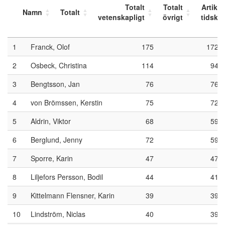
Totalt
Totalt
Artikel 
Namn
Totalt
92
Speki. Nordic Philosophy and Education Review
vetenskapligt
övrigt
tidskrif
93
Studia Theologica
1
Franck, Olof
175
172
94
Studies in religion
2
Osbeck, Christina
114
94
96
Synthese
3
Bengtsson, Jan
76
76
97
THEO WEB Zeitschrift für Religionspädagogik
4
von Brömssen, Kerstin
75
72
98
Tidskrift för politisk filosofi
5
Aldrin, Viktor
68
59
99
Tidsskrift for praktisk teologi
6
Berglund, Jenny
72
59
100
Utbildning och Demokrati
7
Sporre, Karin
47
47
101
Utbildning och Lärande / Education and Learning
8
Liljefors Persson, Bodil
44
41
102
Vierteljahrsschrift für wissenschaftliche Pädagogik
9
Kittelmann Flensner, Karin
39
39
103
Acta Sociologica
10
Lindström, Niclas
40
39
106
AI & Society